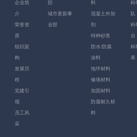
企业简
部
料
科
介
城市更新事
混凝土外加
队
荣誉资
业部
剂
科
质
特种砂浆
台
组织架
防水/防腐
科
构
涂料
果
发展历
地坪材料
程
修缮材料
党建引
加固材料
领
防腐耐久材
员工风
料
采