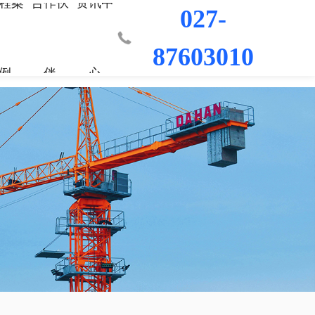
程案
合作伙
资讯中
027-
87603010
例
伴
心
业部
材料
程
荣誉资质
城市更新事业部
混凝土外加剂
科研平台
桥梁隧道工程
行业新闻
工程
发展历程
防水/防腐涂料
水利水电工程
联系我们
工程
员工风采
修缮材料
机场码头工程
防腐耐久材料