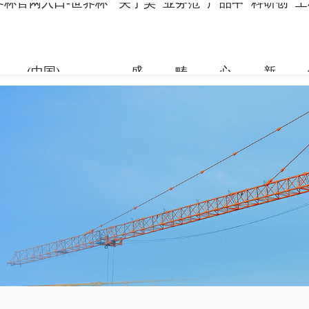
界杯官网入口-世界杯
关于昊
业务范
产品中
科研创
工
(中国)
盛
畴
心
新
关于昊盛
业务范畴
产品中心
科研创新
工程案例
合作伙伴
资讯中心
企业简介
新材料事
裂缝控制
科研团队
地标性工
合作伙伴
企业新闻
组织架构
特种砂浆
科研成果
交通枢纽
人力资源
打造绿色建材，共筑美好生
打造绿色建材，共筑美好生
打造绿色建材，共筑美好生
打造绿色建材，共筑美好生
打造绿色建材，共筑美好生
打造绿色建材，共筑美好生
命
命
命
命
命
命
党建引领
地坪材料
工业防腐
加固材料
了解更多
了解更多
了解更多
了解更多
了解更多
了解更多
了解更多