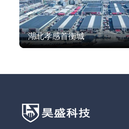
湖北孝感首衡城