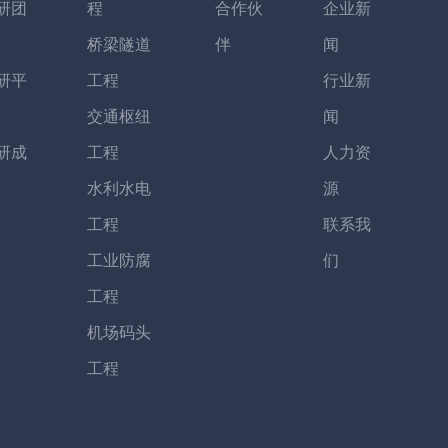
研团
程
合作伙
企业新
桥梁隧道
伴
闻
研平
工程
行业新
交通枢纽
闻
研成
工程
人力资
水利水电
源
工程
联系我
工业防腐
们
工程
机场码头
工程