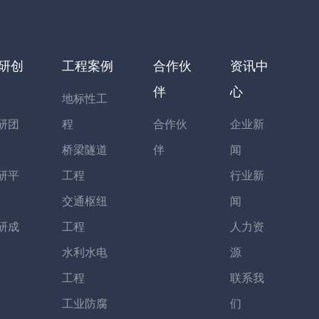
研创
工程案例
合作伙
资讯中
伴
心
地标性工
研团
程
合作伙
企业新
桥梁隧道
伴
闻
研平
工程
行业新
交通枢纽
闻
研成
工程
人力资
水利水电
源
工程
联系我
工业防腐
们