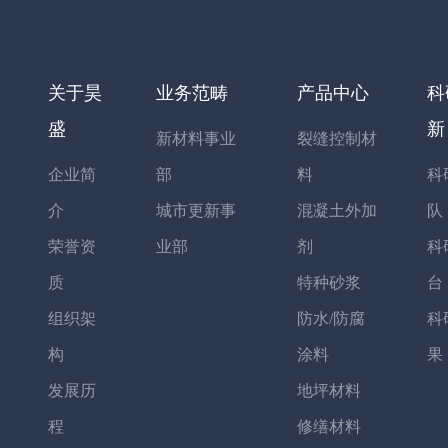
关于昊
业务范畴
产品中心
科
盛
新
新材料事业
裂缝控制材
企业简
部
料
科
介
城市更新事
混凝土外加
队
荣誉资
业部
剂
科
质
特种砂浆
台
组织架
防水/防腐
科
构
涂料
果
发展历
地坪材料
程
修缮材料