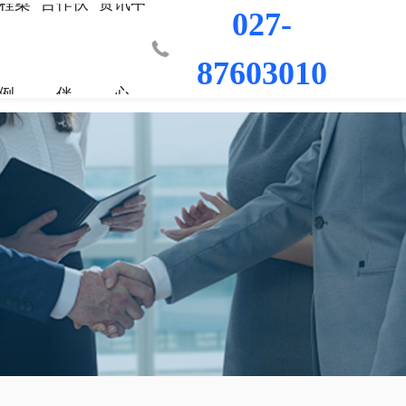
程案
合作伙
资讯中
027-
87603010
例
伴
心
业部
材料
程
荣誉资质
城市更新事业部
混凝土外加剂
科研平台
桥梁隧道工程
行业新闻
工程
发展历程
防水/防腐涂料
水利水电工程
联系我们
工程
员工风采
修缮材料
机场码头工程
防腐耐久材料