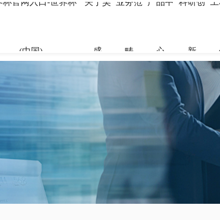
界杯官网入口-世界杯
关于昊
业务范
产品中
科研创
工
(中国)
盛
畴
心
新
关于昊盛
业务范畴
产品中心
科研创新
工程案例
合作伙伴
资讯中心
企业简介
新材料事
裂缝控制
科研团队
地标性工
合作伙伴
企业新闻
组织架构
特种砂浆
科研成果
交通枢纽
人力资源
打造绿色建材，共筑美好生
打造绿色建材，共筑美好生
打造绿色建材，共筑美好生
打造绿色建材，共筑美好生
打造绿色建材，共筑美好生
打造绿色建材，共筑美好生
命
命
命
命
命
命
党建引领
地坪材料
工业防腐
加固材料
了解更多
了解更多
了解更多
了解更多
了解更多
了解更多
了解更多