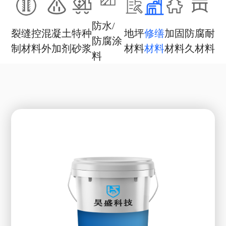
防水/
裂缝控
混凝土
特种
地坪
修缮
加固
防腐耐
防腐涂
制材料
外加剂
砂浆
材料
材料
材料
久材料
料