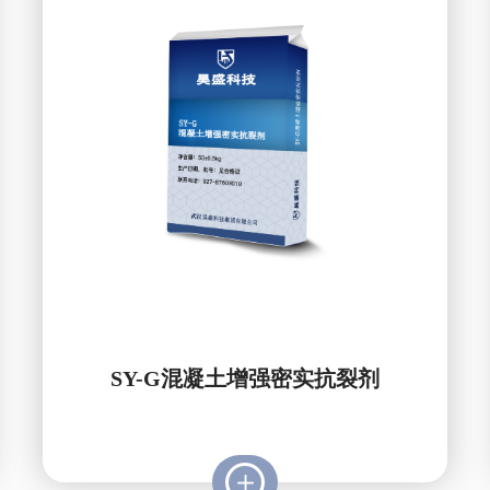
SY-G混凝土增强密实抗裂剂