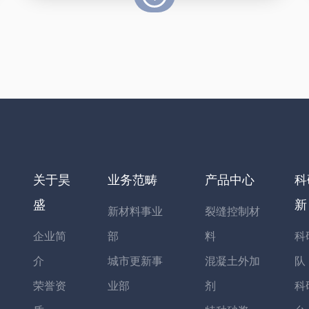
关于昊
业务范畴
产品中心
科
盛
新
新材料事业
裂缝控制材
企业简
部
料
科
介
城市更新事
混凝土外加
队
荣誉资
业部
剂
科