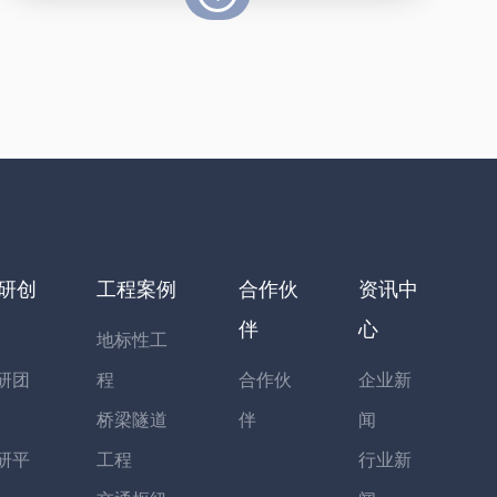
研创
工程案例
合作伙
资讯中
伴
心
地标性工
研团
程
合作伙
企业新
桥梁隧道
伴
闻
研平
工程
行业新