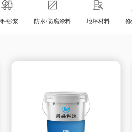
特种砂浆
防水/防腐涂料
地坪材料
修