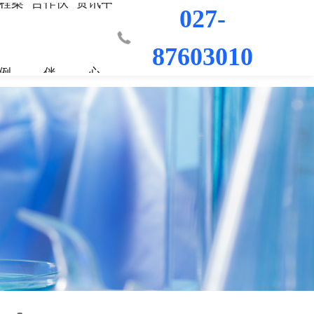
程案
合作伙
资讯中
027-
87603010
例
伴
心
业部
材料
程
荣誉资质
城市更新事业部
混凝土外加剂
科研平台
桥梁隧道工程
行业新闻
工程
发展历程
防水/防腐涂料
水利水电工程
联系我们
工程
员工风采
修缮材料
机场码头工程
防腐耐久材料