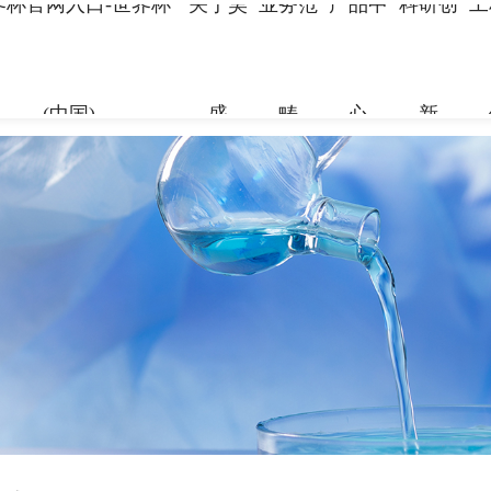
界杯官网入口-世界杯
关于昊
业务范
产品中
科研创
工
(中国)
盛
畴
心
新
关于昊盛
业务范畴
产品中心
科研创新
工程案例
合作伙伴
资讯中心
企业简介
新材料事
裂缝控制
科研团队
地标性工
合作伙伴
企业新闻
组织架构
特种砂浆
科研成果
交通枢纽
人力资源
打造绿色建材，共筑美好生
打造绿色建材，共筑美好生
打造绿色建材，共筑美好生
打造绿色建材，共筑美好生
打造绿色建材，共筑美好生
打造绿色建材，共筑美好生
命
命
命
命
命
命
党建引领
地坪材料
工业防腐
加固材料
了解更多
了解更多
了解更多
了解更多
了解更多
了解更多
了解更多