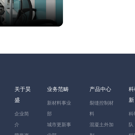
关于昊
业务范畴
产品中心
科
盛
新
新材料事业
裂缝控制材
企业简
部
料
科
介
城市更新事
混凝土外加
队