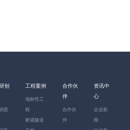
研创
工程案例
合作伙
资讯中
伴
心
地标性工
研团
程
合作伙
企业新
桥梁隧道
伴
闻