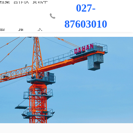
程案
合作伙
资讯中
027-
87603010
例
伴
心
业部
材料
程
荣誉资质
城市更新事业部
混凝土外加剂
科研平台
桥梁隧道工程
行业新闻
工程
发展历程
防水/防腐涂料
水利水电工程
联系我们
工程
员工风采
修缮材料
机场码头工程
防腐耐久材料