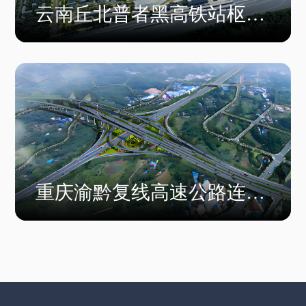
云南丘北普者黑高铁站枢纽
站项目一期
重庆渝黔复线高速公路连接
通道项目