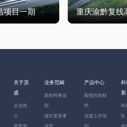
站项目一期
重庆渝黔复线
关于昊
业务范畴
产品中心
科
盛
新
新材料事业
裂缝控制材
企业简
部
料
科
介
城市更新事
混凝土外加
队
荣誉资
业部
剂
科