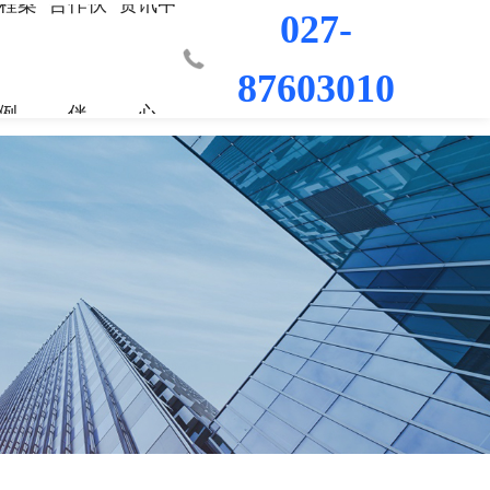
程案
合作伙
资讯中
027-
87603010
例
伴
心
业部
材料
程
荣誉资质
城市更新事业部
混凝土外加剂
科研平台
桥梁隧道工程
行业新闻
工程
发展历程
防水/防腐涂料
水利水电工程
联系我们
工程
员工风采
修缮材料
机场码头工程
防腐耐久材料