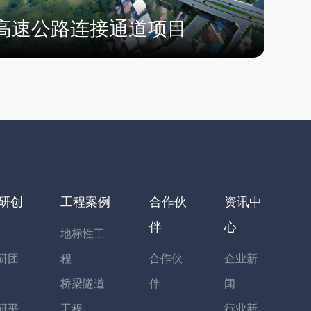
高速公路连接通道项目
研创
工程案例
合作伙
资讯中
伴
心
地标性工
研团
程
合作伙
企业新
桥梁隧道
伴
闻
研平
工程
行业新