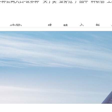
界杯官网入口-世界杯
关于昊
业务范
产品中
科研创
工
(中国)
盛
畴
心
新
关于昊盛
业务范畴
产品中心
科研创新
工程案例
合作伙伴
资讯中心
企业简介
新材料事
裂缝控制
科研团队
地标性工
合作伙伴
企业新闻
组织架构
特种砂浆
科研成果
交通枢纽
人力资源
打造绿色建材，共筑美好生
打造绿色建材，共筑美好生
打造绿色建材，共筑美好生
打造绿色建材，共筑美好生
打造绿色建材，共筑美好生
打造绿色建材，共筑美好生
命
命
命
命
命
命
党建引领
地坪材料
工业防腐
加固材料
了解更多
了解更多
了解更多
了解更多
了解更多
了解更多
了解更多