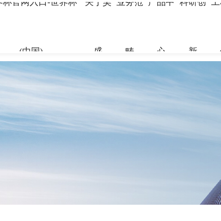
界杯官网入口-世界杯
关于昊
业务范
产品中
科研创
工
(中国)
盛
畴
心
新
关于昊盛
业务范畴
产品中心
科研创新
工程案例
合作伙伴
资讯中心
企业简介
新材料事
裂缝控制
科研团队
地标性工
合作伙伴
企业新闻
组织架构
特种砂浆
科研成果
交通枢纽
人力资源
打造绿色建材，共筑美好生
打造绿色建材，共筑美好生
打造绿色建材，共筑美好生
打造绿色建材，共筑美好生
打造绿色建材，共筑美好生
打造绿色建材，共筑美好生
命
命
命
命
命
命
党建引领
地坪材料
工业防腐
加固材料
了解更多
了解更多
了解更多
了解更多
了解更多
了解更多
了解更多