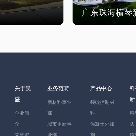
广东珠海横琴
关于昊
业务范畴
产品中心
科
盛
新
新材料事业
裂缝控制材
企业简
部
料
科
介
城市更新事
混凝土外加
队
荣誉资
业部
剂
科