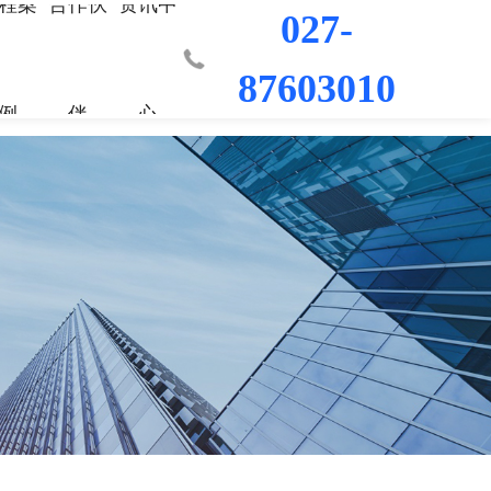
程案
合作伙
资讯中
027-
87603010
例
伴
心
业部
材料
程
荣誉资质
城市更新事业部
混凝土外加剂
科研平台
桥梁隧道工程
行业新闻
工程
发展历程
防水/防腐涂料
水利水电工程
联系我们
工程
员工风采
修缮材料
机场码头工程
防腐耐久材料