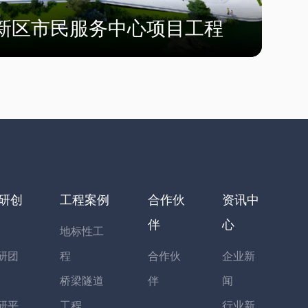
新区市民服务中心项目工程
研创
工程案例
合作伙
资讯中
伴
心
地标性工
研团
程
合作伙
企业新
桥梁隧道
伴
闻
研平
工程
行业新