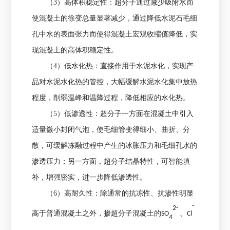
（3）高体积稳定性：超分子通过减少吸附水而
使混凝土的徐变总量显著减少，通过降低水泥石毛细
孔中水的表面张力而使得混凝土宏观收缩值降低，实
现混凝土的高体积稳定性。
（4）低水化热：直接作用于水泥水化，实现产
品对水泥水化热的管控，大幅缓解水泥水化集中放热
程度，削弱温峰和温降过程，降低相应的水化热。
（5）低渗透性：超分子一方面在混凝土中引入
适量微小封闭气泡，使毛细管变得细小、曲折、分
散，可缓解冻融过程中产生的冰胀压力和毛细孔水的
渗透压力；另一方面，超分子结晶特性，可智能填
补，增强密实，进一步降低渗透性。
（6）高耐久性：
除通常的抗冻性、抗渗性明显
2-
ˉ
高于普通混凝土之外，掺超分子混凝土的SO
、Cl
4