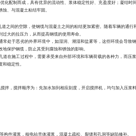
剂优化配制而成，具有优异的流动性、浆体稳定性好、充盈度好；凝结时
锈蚀、与混凝土粘结牢固。
孔道之间的空隙，使钢缆与混凝土之间的粘结更加紧密。随着车辆的通行
到过大的拉压力，从而提高钢缆的使用寿命。
程通常处于恶劣的外界环境中，如湿润、潮湿和盐雾等，这些环境会导致
效地保护钢缆，防止其受到腐蚀和锈蚀的影响。
力孔道在施工过程中，需要承受来自外部环境和车辆荷载的各种力，而压
度和稳定性。
机械搅拌机搅拌，搅拌顺序为：先加水加到相应刻度，开启搅拌机，均匀加入压
等构件灌浆，核电站壳体灌浆，混凝土疏松、裂缝和孔洞等缺陷修补。