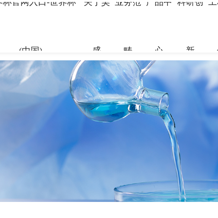
界杯官网入口-世界杯
关于昊
业务范
产品中
科研创
工
(中国)
盛
畴
心
新
关于昊盛
业务范畴
产品中心
科研创新
工程案例
合作伙伴
资讯中心
企业简介
新材料事
裂缝控制
科研团队
地标性工
合作伙伴
企业新闻
组织架构
特种砂浆
科研成果
交通枢纽
人力资源
打造绿色建材，共筑美好生
打造绿色建材，共筑美好生
打造绿色建材，共筑美好生
打造绿色建材，共筑美好生
打造绿色建材，共筑美好生
打造绿色建材，共筑美好生
命
命
命
命
命
命
党建引领
地坪材料
工业防腐
加固材料
了解更多
了解更多
了解更多
了解更多
了解更多
了解更多
了解更多