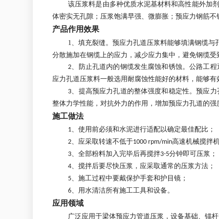
该压浆料是由多种优质水泥基材料和高性能外加
体密实无孔隙；压浆饱满早强、微膨胀；预应力钢筋不
产品作用效果
1、填充裂缝。预应力孔道压浆料能够填满钢缆与
分散施加在钢缆上的应力，减少应力集中，避免钢缆受
2、防止孔道内的钢缆发生腐蚀和锈蚀。公路工
应力孔道压浆料一般选用耐腐蚀性能好的材料，能够有
3、提高预应力孔道的整体强度和稳定性。预应
整体力学性能，对抗外力的作用，增加预应力孔道的强
施工做法
1、使用前必须和水泥进行适配以确定最佳配比；
2、应采取转速不低于1000 rpm/min高速
3、全部粉料加入完毕后再搅拌3-5分钟即可压浆；
4、搅拌后要尽快压浆，应采取通常的压浆方法；
5、施工过程中要戴保护手套和护目镜；
6、用水清洁所有施工工具和设备。
应用领域
广泛应用于梁体预应力管道压浆，设备基础、锚杆