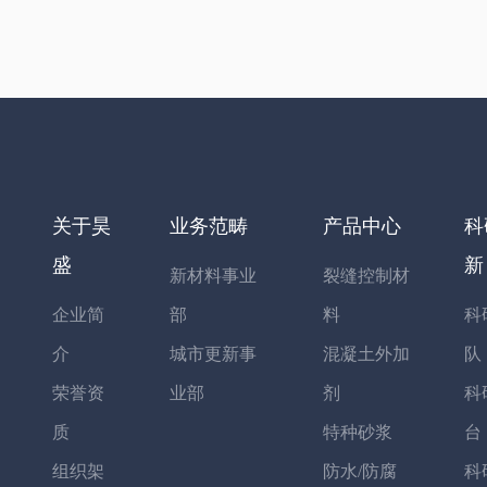
关于昊
业务范畴
产品中心
科
盛
新
新材料事业
裂缝控制材
企业简
部
料
科
介
城市更新事
混凝土外加
队
荣誉资
业部
剂
科
质
特种砂浆
台
组织架
防水/防腐
科