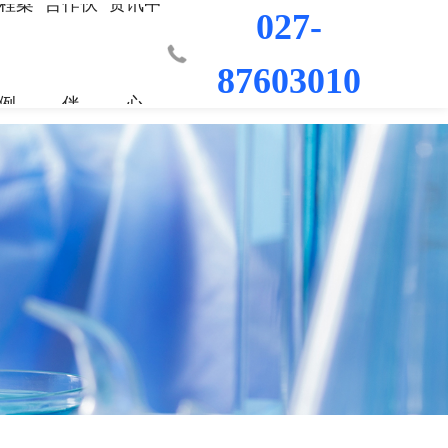
程案
合作伙
资讯中
027-
87603010
例
伴
心
业部
材料
程
荣誉资质
城市更新事业部
混凝土外加剂
科研平台
桥梁隧道工程
行业新闻
工程
发展历程
防水/防腐涂料
水利水电工程
联系我们
工程
员工风采
修缮材料
机场码头工程
防腐耐久材料