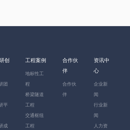
研创
工程案例
合作伙
资讯中
伴
心
地标性工
研团
程
合作伙
企业新
桥梁隧道
伴
闻
研平
工程
行业新
交通枢纽
闻
研成
工程
人力资